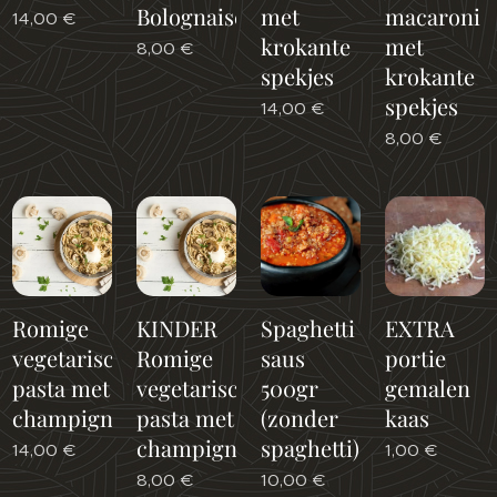
Bolognaise
met
macaroni
14,00
€
krokante
met
8,00
€
spekjes
krokante
spekjes
14,00
€
8,00
€
Romige
KINDER
Spaghetti
EXTRA
vegetarische
Romige
saus
portie
pasta met
vegetarische
500gr
gemalen
champignons
pasta met
(zonder
kaas
champignons
spaghetti)
14,00
€
1,00
€
8,00
€
10,00
€