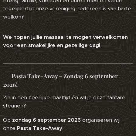
Breng familie, vrienden en buren mee en steun
tegelijkertijd onze vereniging. Iedereen is van harte
welkom!
We hopen jullie massaal te mogen verwelkomen
voor een smakelijke en gezellige dag!
🎶🍖
🍝 Pasta Take-Away – Zondag 6 september
2026!
Zin in een heerlijke maaltijd én wil je onze fanfare
steunen?
Op
zondag 6 september 2026
organiseren wij
onze
Pasta Take-Away
!